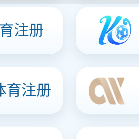
内容专区
，提供高帧率直播与赛事专题
除赛事直播外，还提供赛后
式体育服务平台。
常见问题解答
米兰体育·米兰网站网页版入口 平台过程中最关心的问题，我们整
理、平台功能、安全保障与使用体验等方面，帮助您全面了解服
 平台是否合法？