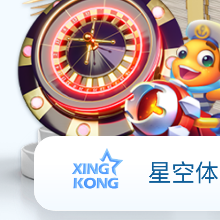
体育赛事
集成全球赛事如英超、NBA、网球大满贯等内
容，支持实时直播与赛前资讯推送，适配所有主
流设备。