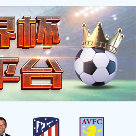
注册入口
享全球体育赛事与数据服务
讯与数据内容， 支持
APP下载
与
网页
动态，掌握比赛节奏。