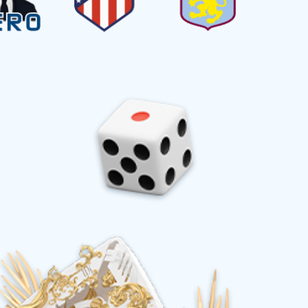
口起源于对体育精神与数字技术的热爱，早期平台聚焦于
实现多赛程同步与智能提醒功能，赢得众多球迷的信
版入口需求增长，平台陆续上线直播回放、数据分析、比
P与网页双端操作，带来更快更稳的观赛体验。