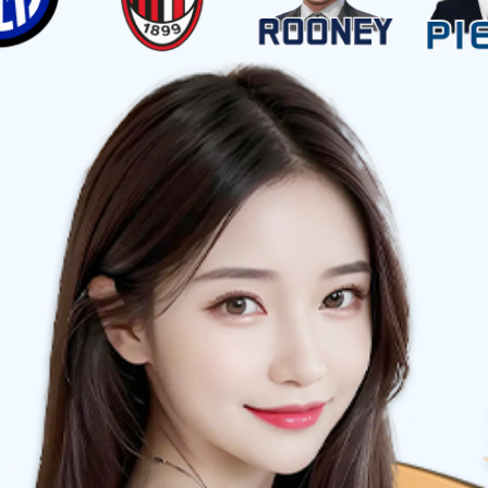
版入口
01. 初创定位
视野的体育赛
米兰体育·米兰网站网页版入
验。 从数据
赛事数据与直播服务，并率先
技术边界，
任。
都体现我们对
02. 服务升级
随着米兰体育·米兰网站网页
分预测等功能，同时支持AP