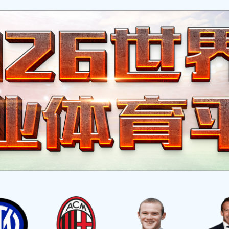
App下载
公司介绍
体育看点
版入口
APP与网页版入口｜畅
口
，提供全面覆盖足球、篮球、电竞等项目的赛事资
千场比赛，聚焦热门体育内容， 助您轻松获取赛事
手机App
网页版